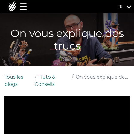
FR
On vous explique des
trucs
Tous les
Tuto &
On vous explique des trucs
blogs
Conseils