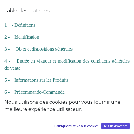
Table des matières :
1
- Définitions
2 -
Identification
3 -
Objet et dispositions générales
4 -
Entrée en vigueur et modification des conditions générales
de vente
5 -
Informations sur les Produits
6 -
Précommande-Commande
Nous utilisons des cookies pour vous fournir une
7 -
Prix
meilleure expérience utilisateur.
8
- Modalités de paiement
Politique relative aux cookies
Je suis d'accord
9
- Disponibilité des Produits