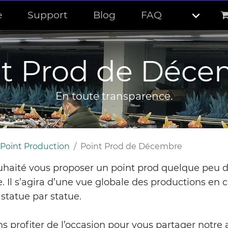
e
Support
Blog
FAQ
nt Prod de Déce
En toute transparence.
Point Production
Point Prod de Décembre
haité vous proposer un point prod quelque peu di
e. Il s’agira d’une vue globale des productions en 
 statue par statue.
s profiter de l’occasion pour vous partager notre