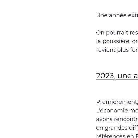
Une année extr
On pourrait ré
la poussière, o
revient plus fort
2023, une a
Premièrement, 
L’économie mon
avons rencont
en grandes diff
références en F