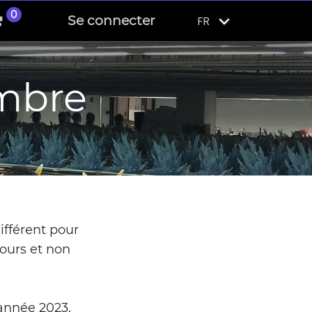
0
Se connecter
FR
mbre
fférent pour
cours et non
 année 2023.